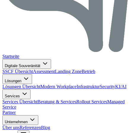
Startseite
Digitale Souveränität
SSCF Übersicht
Assessment
Landing Zone
Betrieb
Lösungen
Lösungen Übersicht
Modern Workplace
Infrastruktur
Security
KI/AI
Services
Services Übersicht
Beratung & Services
Rollout Services
Managed
Service
Partner
Unternehmen
Über uns
Referenzen
Blog