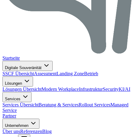
Startseite
Digitale Souveränität
SSCF Übersicht
Assessment
Landing Zone
Betrieb
Lösungen
Lösungen Übersicht
Modern Workplace
Infrastruktur
Security
KI/AI
Services
Services Übersicht
Beratung & Services
Rollout Services
Managed
Service
Partner
Unternehmen
Über uns
Referenzen
Blog