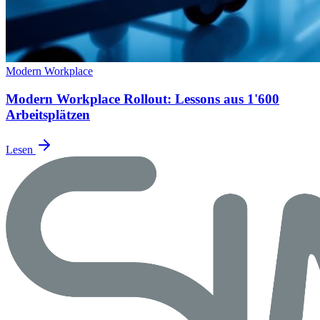
Modern Workplace
Modern Workplace Rollout: Lessons aus 1'600
Arbeitsplätzen
Lesen