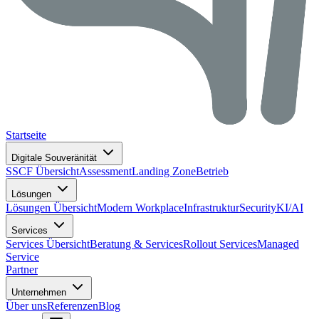
Startseite
Digitale Souveränität
SSCF Übersicht
Assessment
Landing Zone
Betrieb
Lösungen
Lösungen Übersicht
Modern Workplace
Infrastruktur
Security
KI/AI
Services
Services Übersicht
Beratung & Services
Rollout Services
Managed
Service
Partner
Unternehmen
Über uns
Referenzen
Blog